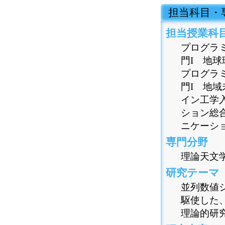
 担当科目
担当授業科
プログラミ
門I 地球
プログラミ
門I 地域
イン工学入
ション総合
ニケーショ
専門分野
理論天文
研究テーマ
並列数値
駆使した
理論的研