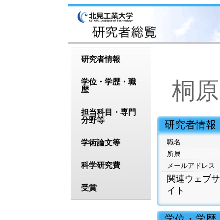
研究者情報
学位・学歴・職
桐原
歴
担当科目・専門
分野等
 研究者情報
職名
学術論文等
所属
科学研究費
メールアドレス
関連ウェブサ
受賞
イト
 学位・学歴