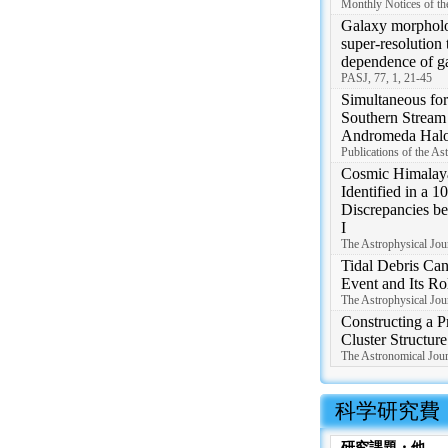
Monthly Notices of th
Galaxy morpholo
super-resolution
dependence of g
PASJ, 77, 1, 21-45
Simultaneous fo
Southern Stream 
Andromeda Hal
Publications of the As
Cosmic Himalaya
Identified in a 
Discrepancies b
I
The Astrophysical Jour
Tidal Debris Can
Event and Its R
The Astrophysical Jour
Constructing a P
Cluster Structure
The Astronomical Jour
 科学研究費
研究課題・他