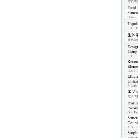
電気学会論
Field-
dimens
Optics E
Topol
IEICE El
生体
電気学会論
Desig
Using
IEICE Tr
Recons
Eleme
IEICE Tr
Effici
Utiliz
J. Light
エゾ
電子情報通
Profil
theor
Opt. Exp
Struct
Couple
ACES Jo
Singl
acros