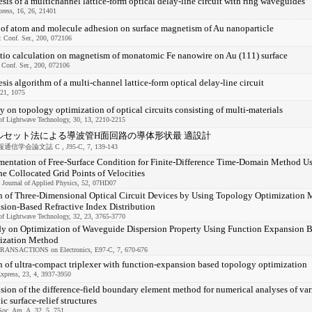
sis of a multichannel lattice-form optical delay-line circuit with ring waveguides
ress, 16, 26, 21401
 of atom and molecule adhesion on surface magnetism of Au nanoparticle
: Conf. Ser., 200, 072106
tio calculation on magnetism of monatomic Fe nanowire on Au (111) surface
 Conf. Ser., 200, 072106
sis algorithm of a multi-channel lattice-form optical delay-line circuit
121, 1075
y on topology optimization of optical circuits consisting of multi-materials
of Lightwave Technology, 30, 13, 2210-2215
ルセット法による導波管H面回路の導体形状最 適設計
信学会論文誌 C , J95-C, 7, 139-143
entation of Free-Surface Condition for Finite-Difference Time-Domain Method Us
he Collocated Grid Points of Velocities
 Journal of Applied Physics, 52, 07HD07
n of Three-Dimensional Optical Circuit Devices by Using Topology Optimization 
ion-Based Refractive Index Distribution
of Lightwave Technology, 32, 23, 3765-3770
dy on Optimization of Waveguide Dispersion Property Using Function Expansion 
ization Method
RANSACTIONS on Electronics, E97-C, 7, 670-676
 of ultra-compact triplexer with function-expansion based topology optimization
xpress, 23, 4, 3937-3950
ion of the difference-field boundary element method for numerical analyses of vari
ic surface-relief structures
Soc. Am. A, 32, 5, 751