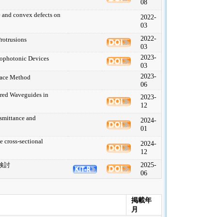
08
ve and convex defects on
2022-
03
2022-
rotrusions
03
2023-
rophotonic Devices
03
2023-
Space Method
06
ared Waveguides in
2023-
12
nsmittance and
2024-
01
e cross-sectional
2024-
12
2025-
検討
06
掲載年
月