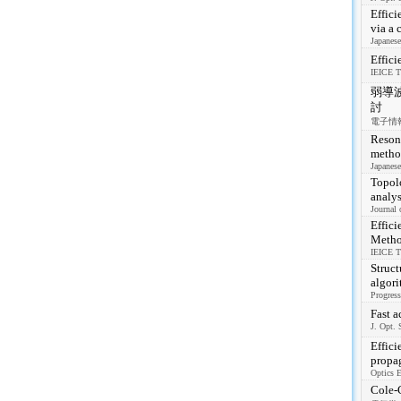
Effici
via a
Japanese
Effici
IEICE Tr
弱導
討
電子情報通
Resona
method
Japanese
Topolo
analys
Journal 
Effici
Meth
IEICE Tr
Struct
algor
Progress
Fast a
J. Opt. 
Effici
propa
Optics E
Col