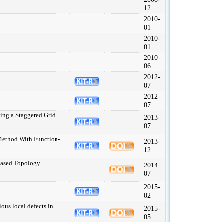
12
2010-
01
2010-
01
2010-
06
2012-
07
2012-
07
ing a Staggered Grid
2013-
07
Method With Function-
2013-
12
Based Topology
2014-
07
2015-
02
ous local defects in
2015-
05