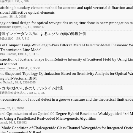
文誌C, 138, 7, 906
stitching boundary element method for accurate and rapid vectorial diffraction anal
ional diffractive optical elements
xpress, 26, 16, 20023
ogy optimal design for optical waveguides using time domain beam propagation 
ectronics Express, 15, 11, 20180417
電気インピーダンス法によるエゾシカ肉の鮮度評価
文誌Ｃ, 139, 7, 812
n of Compact Long-Wavelength-Pass Filter in Metal-Dielectric-Metal Plasmonic W
 Transmission Line Model
ans. Electron, E103-C, 1, 11-15
truction of Scatterer Shape from Relative Intensity of Scattered Field by Using L
nt Method
ans. Electron., E103-C, 2, 30-38
ent Shape and Topology Optimization Based on Sensitivity Analysis for Optical W
ing Full-Vectorial BPM
w. Technol., 38, 8, 2328-2335
シカ肉のおいしさのリアルタイム計測
信学会論文誌 C, J103-C, 9, 387
e reconstruction of a local defect in a groove structure and the theoretical limit unde
y
ress, 28, 21, 30908
ural Optimization of an Optical 90 Degree Hybrid Based on a Weaklyguided 4x4 M
r Using a Parallelized Real-coded Micro-genetic Algorithm
urnal, 36, 5, 526-532
e-Mode Condition of Chalcogenide Glass Channel Waveguides for Integrated Optic
s the Astronomical N-Band