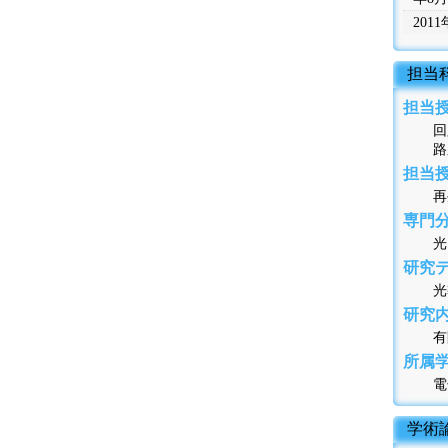
201
 担
担当
回
路
担当
再
専門
光
研究
光
研究
有
所属
電子
 学術