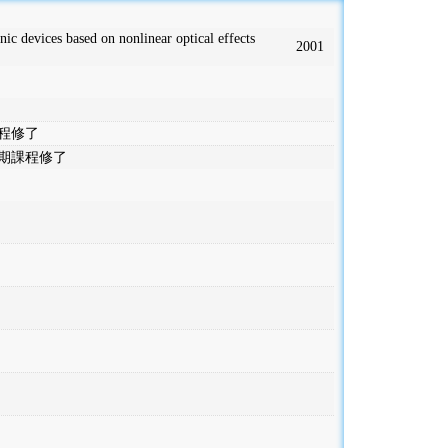
ic devices based on nonlinear optical effects
2001
程修了
期課程修了