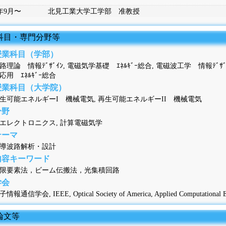
1年9月〜
北見工業大学工学部 准教授
当科目・専門分野等
授業科目（学部）
路理論 情報ﾃﾞｻﾞｲﾝ, 電磁気学基礎 ｴﾈﾙｷﾞｰ総合, 電磁波工学 情報ﾃﾞ
応用 ｴﾈﾙｷﾞｰ総合
授業科目（大学院）
生可能エネルギーI 機械電気, 再生可能エネルギーII 機械電気
分野
エレクトロニクス, 計算電磁気学
テーマ
導波路解析・設計
内容キーワード
限要素法，ビーム伝搬法，光集積回路
学会
情報通信学会, IEEE, Optical Society of America, Applied Computational Ele
論文等