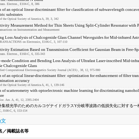
ans. Electron., E104-C, 8, 386
 of an optical linear discriminant filter for classification of subwavelength conca
tric substrates
of the Optical Society of America A, 39, 3, 342
tivity Measurement Method for Thin Sheets Using Split-Cylinder Resonator with P
ansactions on Instrumentation and Measurement
ng Loss Analysis of Chalcogenide Glass Channel Waveguides for Mid-infrared Ast
RANSACTIONS on Electronics, E106-C, 3, 107-110
tivity Estimation Based on Transmission Coefficient for Gaussian Beam in Free-
ans. Electron., E160-C, 6, 335-343
-mode Condition and Bending Loss Analysis of Ultrafast Laser-inscribed Mid-infr
e Chalcogenide Glass
lied Computational Electromagnetics Society Journal (ACES) , 38, 12, 975-980
 of an optical linear-discriminant filter: optimization for enhancement of filter tra
mination accuracy
of the Optical Society of America A, 41, 1, 139-146
 of scatterometry with optoelectronic machine learning for discriminating nanohol
ure
Soc. Am. A, 41, 12, 2395-2404
外集積光学のためのカルコゲナイドガラスY分岐導波路の低損失化に対する一
J108-C, 6, 153-154
論文
名／掲載誌名等