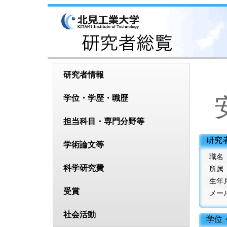
研究者情報
学位・学歴・職歴
担当科目・専門分野等
 研究
学術論文等
職名
科学研究費
所属
生年
受賞
メー
社会活動
 学