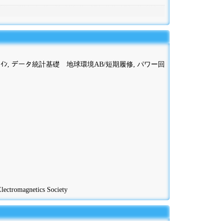
ｻﾞｲﾝ, データ統計基礎 地球環境AB/短期履修, パワー回
ctromagnetics Society