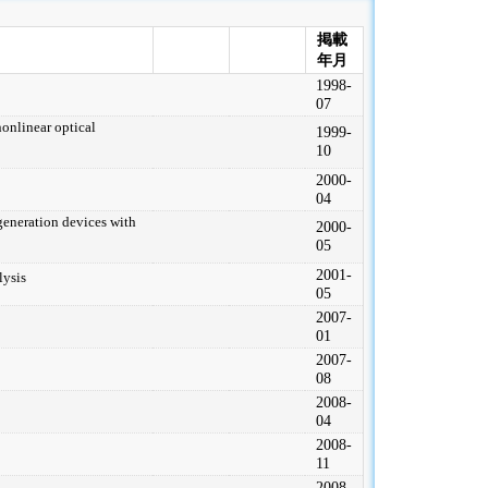
掲載
年月
1998-
07
onlinear optical
1999-
10
2000-
04
eneration devices with
2000-
05
2001-
lysis
05
2007-
01
2007-
08
2008-
04
2008-
11
2008-