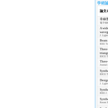
学術
論文
非線
電子情報通
A wide
waveg
J. Light
Beam 
IEEE Tra
Three-
triang
IEICE Tr
Three
Journal 
Synthe
IEICE Tr
Design
J. Light
Synthe
IEEE J. 
Synthe
Recent P