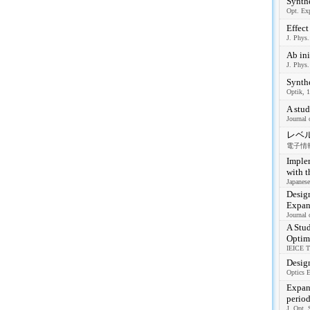
Synthe
Opt. Exp
Effect
J. Phys.
Ab ini
J. Phys.
Synthe
Optik, 
A stud
Journal 
レベ
電子情報通
Implem
with t
Japanese
Desig
Expans
Journal 
A Stu
Optim
IEICE T
Design
Optics E
Expans
period
J. Opt. 