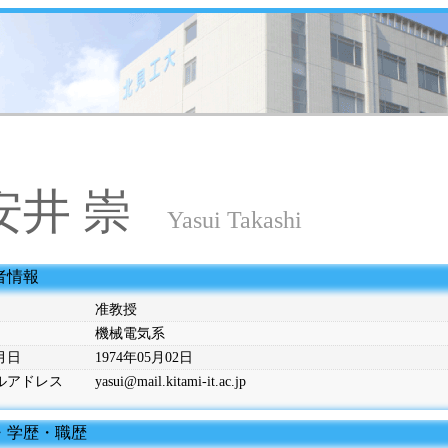
安井 崇
Yasui Takashi
者情報
准教授
機械電気系
月日
1974年05月02日
ルアドレス
yasui@mail.kitami-it.ac.jp
位・学歴・職歴