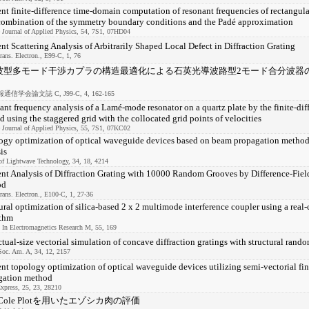
ent finite-difference time-domain computation of resonant frequencies of rectangu
 combination of the symmetry boundary conditions and the Padé approximation
 Journal of Applied Physics, 54, 7S1, 07HD04
ent Scattering Analysis of Arbitrarily Shaped Local Defect in Diffraction Grating
ans. Electron., E99-C, 1, 76
波型多モード干渉カプラの構造最適化による石英光導波路型2モード合分波器
信学会論文誌 C, J99-C, 4, 162-165
nt frequency analysis of a Lamé-mode resonator on a quartz plate by the finite-di
 using the staggered grid with the collocated grid points of velocities
 Journal of Applied Physics, 55, 7S1, 07KC02
gy optimization of optical waveguide devices based on beam propagation method 
is
of Lightwave Technology, 34, 18, 4214
ent Analysis of Diffraction Grating with 10000 Random Grooves by Difference-Fi
od
ans. Electron., E100-C, 1, 27-36
ural optimization of silica-based 2 x 2 multimode interference coupler using a real
ithm
 In Electromagnetics Research M, 55, 169
ctual-size vectorial simulation of concave diffraction gratings with structural rand
Soc. Am. A, 34, 12, 2157
ent topology optimization of optical waveguide devices utilizing semi-vectorial fi
gation method
xpress, 25, 23, 28210
e-Cole Plotを用いたエゾシカ肉の評価