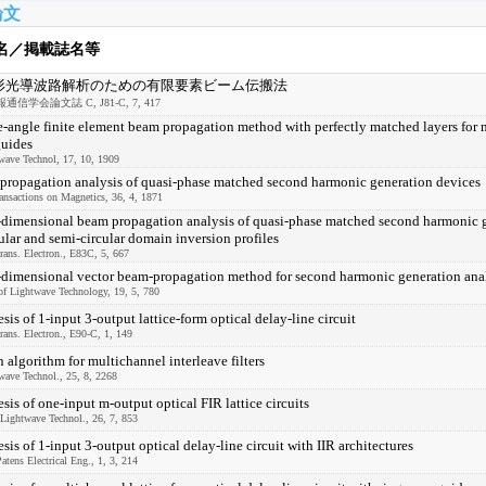
論文
名／掲載誌名等
形光導波路解析のための有限要素ビーム伝搬法
信学会論文誌 C, J81-C, 7, 417
-angle finite element beam propagation method with perfectly matched layers for n
uides
wave Technol, 17, 10, 1909
propagation analysis of quasi-phase matched second harmonic generation devices
nsactions on Magnetics, 36, 4, 1871
dimensional beam propagation analysis of quasi-phase matched second harmonic g
ular and semi-circular domain inversion profiles
ans. Electron., E83C, 5, 667
-dimensional vector beam-propagation method for second harmonic generation ana
of Lightwave Technology, 19, 5, 780
sis of 1-input 3-output lattice-form optical delay-line circuit
ans. Electron., E90-C, 1, 149
 algorithm for multichannel interleave filters
wave Technol., 25, 8, 2268
sis of one-input m-output optical FIR lattice circuits
Lightwave Technol., 26, 7, 853
sis of 1-input 3-output optical delay-line circuit with IIR architectures
atens Electrical Eng., 1, 3, 214