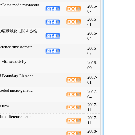
lar Lamé mode resonators
2015-
07
2016-
01
の広帯域化に関する検
2016-
04
fference time-domain
2016-
07
with sensitivity
2016-
09
eld Boundary Element
2017-
01
-coded micro-genetic
2017-
04
2017-
omness
11
nite-difference beam
2017-
11
2018-