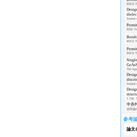
IEICE Tr
Design
dielec
Journal 
Permit
IEEE Tr
Bendi
IEICE T
Permit
IEICE Tr
Single
GeAsS
The App
Design
discri
Journal 
Design
struct
J. Opt. 
中赤
信学論C, 
参考
論文