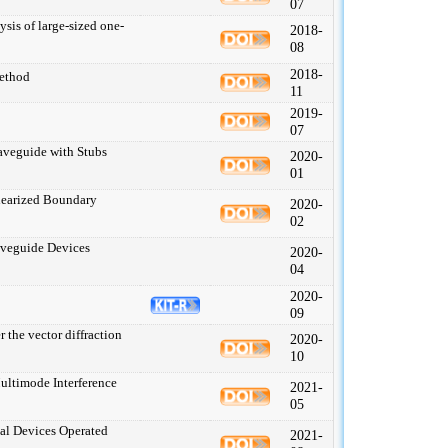
07
ysis of large-sized one-
2018-
08
2018-
method
11
2019-
07
aveguide with Stubs
2020-
01
inearized Boundary
2020-
02
aveguide Devices
2020-
04
2020-
09
r the vector diffraction
2020-
10
ultimode Interference
2021-
05
al Devices Operated
2021-